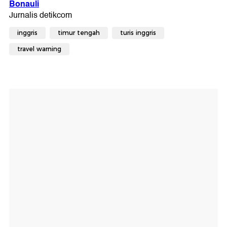
inggris
timur tengah
turis inggris
travel warning