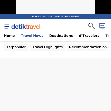
SCROLL TO CONTINUE WITH CONTENT
Home
Travel News
Destinations
d'Travelers
Tra
Terpopuler
Travel Highlights
Recommendation on B