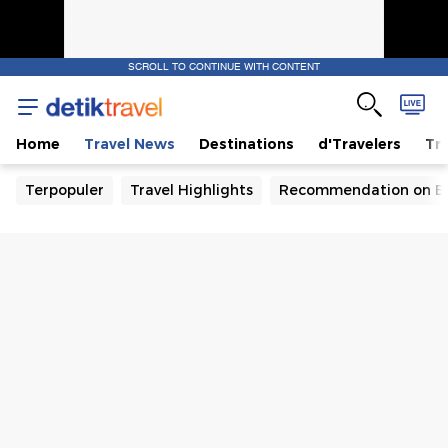
SCROLL TO CONTINUE WITH CONTENT
Home
Travel News
Destinations
d'Travelers
Tra
Terpopuler
Travel Highlights
Recommendation on B