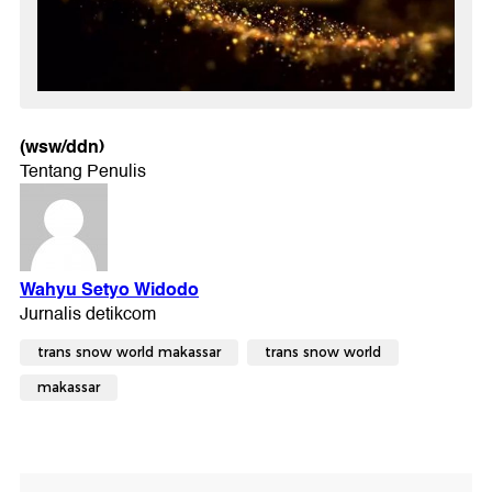
(wsw/ddn)
trans snow world makassar
trans snow world
makassar