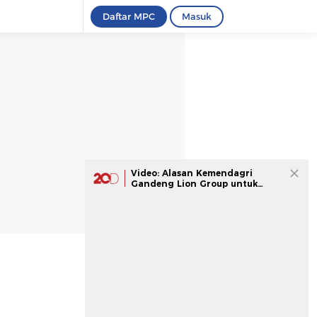
Daftar MPC
Masuk
Video: Alasan Kemendagri
Gandeng Lion Group untuk
Kirim Praja IPDN ke Aceh