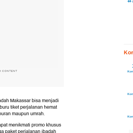
#
Ko
H CONTENT
Ko
Ko
Indah Makassar bisa menjadi
rburu tiket perjalanan hemat
iburan maupun umrah.
Ko
apat menikmati promo khusus
ga paket perjalanan ibadah