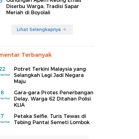
5
Gunungan Apem Keong Emas
Diserbu Warga, Tradisi Sapar
Meriah di Boyolali
Lihat Selengkapnya
mentar Terbanyak
22
Potret Terkini Malaysia yang
Selangkah Lagi Jadi Negara
mentar
Maju
8
Gara-gara Protes Penerbangan
Delay, Warga 62 Ditahan Polisi
mentar
KLIA
7
Petaka Selfie, Turis Tewas di
Tebing Pantai Semeti Lombok
mentar