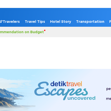
d'Travelers
Travel Tips
Hotel Story
Transportation
mmendation on Budget
pe
me