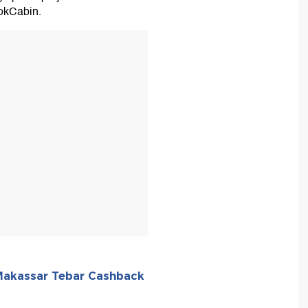
okCabin.
T
 Makassar Tebar Cashback