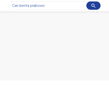
Cancel
Yang sedang ramai dicari
#1
data live draw sgp
#2
iran
#3
senjata
#4
prabowo
#5
gempa hari ini
Promoted
Terakhir yang dicari
Loading...