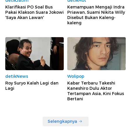
detikJatim
detikHot
Klarifikasi PO Soal Bus
Kemampuan Mengaji Indra
Pakai Klakson Suara Jokowi
Priawan, Suami Nikita Willy
'Saya Akan Lawan'
Disebut Bukan Kaleng-
kaleng
detikNews
Wolipop
Roy Suryo Kalah Lagi dan
Kabar Terbaru Takeshi
Lagi
Kaneshiro Dulu Aktor
Tertampan Asia, Kini Fokus
Bertani
Selengkapnya