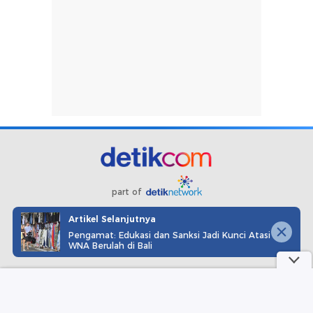
part of
Artikel Selanjutnya
Redaksi
Pedoman Media Siber
Karir
Kotak Pos
Pengamat: Edukasi dan Sanksi Jadi Kunci Atasi
Info Iklan
Privacy Policy
Disclaimer
WNA Berulah di Bali