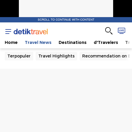
SCROLL TO CONTINUE WITH CONTENT
Home
Travel News
Destinations
d'Travelers
Tra
Terpopuler
Travel Highlights
Recommendation on B