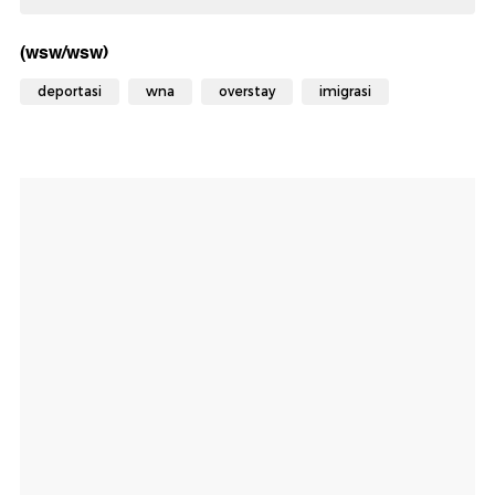
(wsw/wsw)
deportasi
wna
overstay
imigrasi