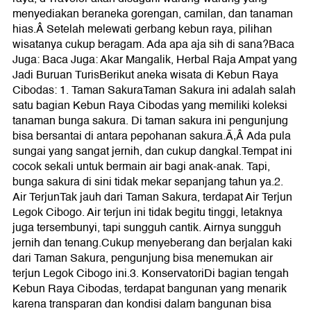
menyediakan beraneka gorengan, camilan, dan tanaman
hias.Â Setelah melewati gerbang kebun raya, pilihan
wisatanya cukup beragam. Ada apa aja sih di sana?Baca
Juga: Baca Juga: Akar Mangalik, Herbal Raja Ampat yang
Jadi Buruan TurisBerikut aneka wisata di Kebun Raya
Cibodas: 1. Taman SakuraTaman Sakura ini adalah salah
satu bagian Kebun Raya Cibodas yang memiliki koleksi
tanaman bunga sakura. Di taman sakura ini pengunjung
bisa bersantai di antara pepohanan sakura.Ã‚Â Ada pula
sungai yang sangat jernih, dan cukup dangkal.Tempat ini
cocok sekali untuk bermain air bagi anak-anak. Tapi,
bunga sakura di sini tidak mekar sepanjang tahun ya.2.
Air TerjunTak jauh dari Taman Sakura, terdapat Air Terjun
Legok Cibogo. Air terjun ini tidak begitu tinggi, letaknya
juga tersembunyi, tapi sungguh cantik. Airnya sungguh
jernih dan tenang.Cukup menyeberang dan berjalan kaki
dari Taman Sakura, pengunjung bisa menemukan air
terjun Legok Cibogo ini.3. KonservatoriDi bagian tengah
Kebun Raya Cibodas, terdapat bangunan yang menarik
karena transparan dan kondisi dalam bangunan bisa