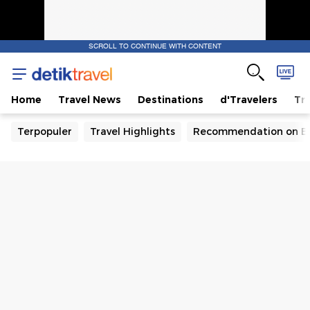
SCROLL TO CONTINUE WITH CONTENT
Home
Travel News
Destinations
d'Travelers
Tra
Terpopuler
Travel Highlights
Recommendation on B