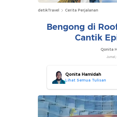
detikTravel
Cerita Perjalanan
Bengong di Roof
Cantik Ep
Qonita 
Jumat,
Qonita Hamidah
Lihat Semua Tulisan