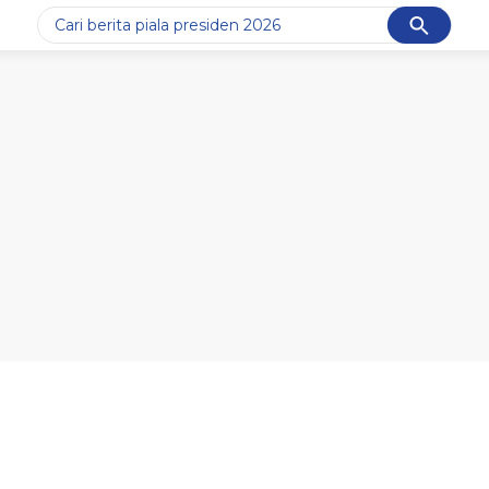
Cancel
Yang sedang ramai dicari
#1
data live draw sgp
#2
piala presiden 2026
#3
prabowo
#4
iran
#5
gempa hari ini
Promoted
Terakhir yang dicari
Loading...