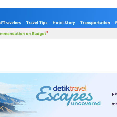
d'Travelers
Travel Tips
Hotel Story
Transportation
mmendation on Budget
pe
me