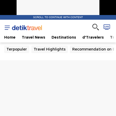
SCROLL TO CONTINUE WITH CONTENT
Home
Travel News
Destinations
d'Travelers
Tra
Terpopuler
Travel Highlights
Recommendation on B