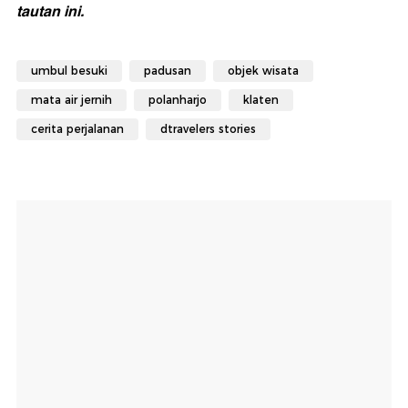
tautan ini.
umbul besuki
padusan
objek wisata
mata air jernih
polanharjo
klaten
cerita perjalanan
dtravelers stories