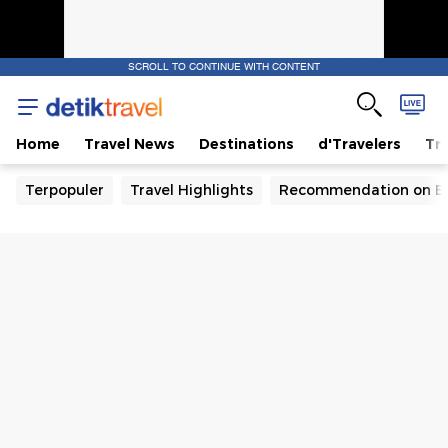
SCROLL TO CONTINUE WITH CONTENT
Home
Travel News
Destinations
d'Travelers
Tra
Terpopuler
Travel Highlights
Recommendation on B