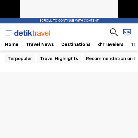
SCROLL TO CONTINUE WITH CONTENT
Home
Travel News
Destinations
d'Travelers
Tra
Terpopuler
Travel Highlights
Recommendation on B