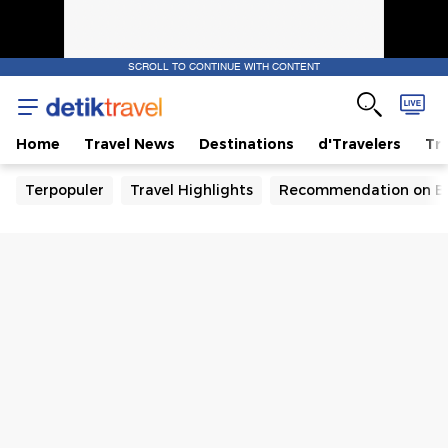
SCROLL TO CONTINUE WITH CONTENT
Home
Travel News
Destinations
d'Travelers
Tra
Terpopuler
Travel Highlights
Recommendation on B