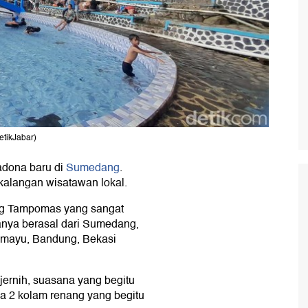
etikJabar)
madona baru di
Sumedang
.
 kalangan wisatawan lokal.
ung Tampomas yang sangat
anya berasal dari Sumedang,
ramayu, Bandung, Bekasi
 jernih, suasana yang begitu
da 2 kolam renang yang begitu