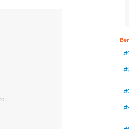
Ber
#
#
#
#