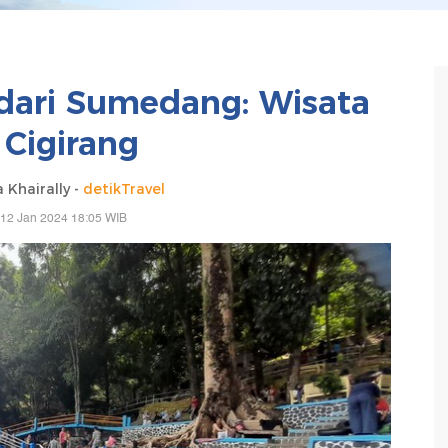
dari Sumedang: Wisata
 Cigirang
 Khairally -
detikTravel
 12 Jan 2024 18:05 WIB