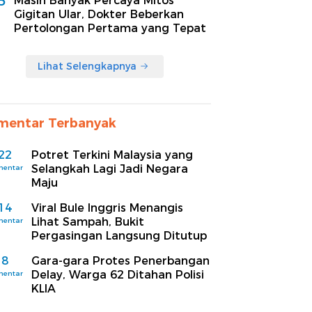
5
Masih Banyak Percaya Mitos
Gigitan Ular, Dokter Beberkan
Pertolongan Pertama yang Tepat
Lihat Selengkapnya
mentar Terbanyak
22
Potret Terkini Malaysia yang
Selangkah Lagi Jadi Negara
mentar
Maju
14
Viral Bule Inggris Menangis
Lihat Sampah, Bukit
mentar
Pergasingan Langsung Ditutup
8
Gara-gara Protes Penerbangan
Delay, Warga 62 Ditahan Polisi
mentar
KLIA