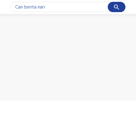
Cancel
Yang sedang ramai dicari
#1
gempa hari ini
#2
gempa
#3
prabowo
#4
iran
#5
demo
Promoted
Terakhir yang dicari
Loading...