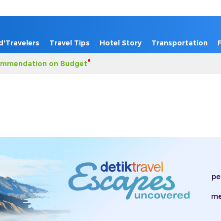
d'Travelers
Travel Tips
Hotel Story
Transportation
mmendation on Budget
pe
me