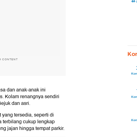
#
Ko
H CONTENT
Ko
asa dan anak-anak ini
. Kolam renangnya sendiri
Ko
ejuk dan asri.
yang tersedia, seperti di
ya terbilang cukup lengkap
Ko
ng jajan hingga tempat parkir.