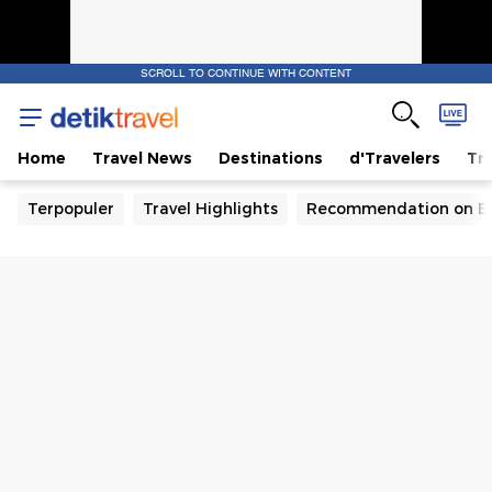
SCROLL TO CONTINUE WITH CONTENT
Home
Travel News
Destinations
d'Travelers
Tra
Terpopuler
Travel Highlights
Recommendation on B