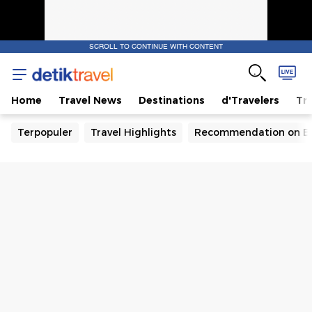
SCROLL TO CONTINUE WITH CONTENT
Home
Travel News
Destinations
d'Travelers
Tra
Terpopuler
Travel Highlights
Recommendation on B