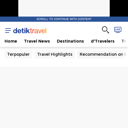
SCROLL TO CONTINUE WITH CONTENT
Home
Travel News
Destinations
d'Travelers
Tra
Terpopuler
Travel Highlights
Recommendation on B