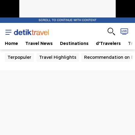
SCROLL TO CONTINUE WITH CONTENT
Home
Travel News
Destinations
d'Travelers
Tra
Terpopuler
Travel Highlights
Recommendation on B