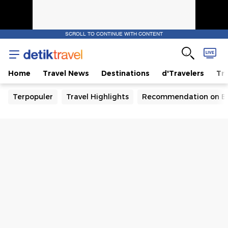
SCROLL TO CONTINUE WITH CONTENT
Home
Travel News
Destinations
d'Travelers
Tra
Terpopuler
Travel Highlights
Recommendation on B