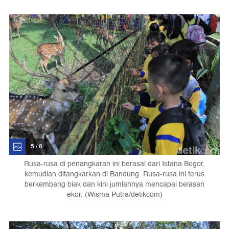
5 / 8
Rusa-rusa di penangkaran ini berasal dari Istana Bogor,
kemudian ditangkarkan di Bandung. Rusa-rusa ini terus
berkembang biak dan kini jumlahnya mencapai belasan
ekor. (Wisma Putra/detikcom)