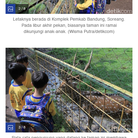
2 / 8
Letaknya berada di Komplek Pemkab Bandung, Soreang.
Pada libur akhir pekan, biasanya taman ini ramai
dikunjungi anak-anak. (Wisma Putra/detikcom)
3 / 8
Rata-rata pengunjung yang datang ke taman ini membawa