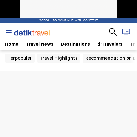
SCROLL TO CONTINUE WITH CONTENT
Home
Travel News
Destinations
d'Travelers
Tra
Terpopuler
Travel Highlights
Recommendation on B