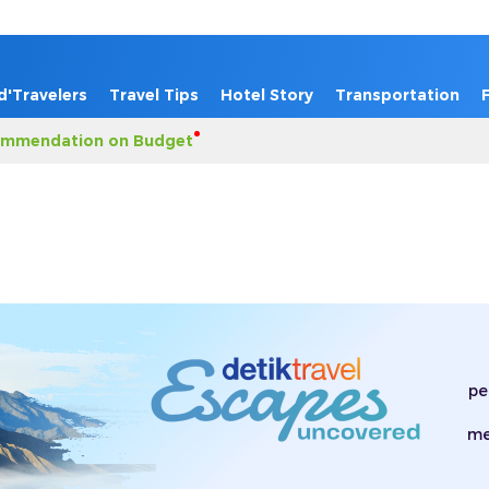
d'Travelers
Travel Tips
Hotel Story
Transportation
mmendation on Budget
pe
me