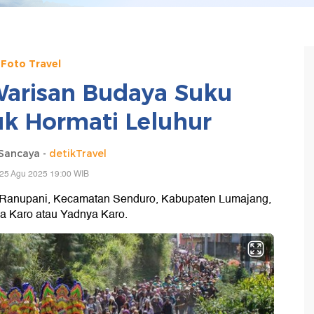
Foto Travel
Warisan Budaya Suku
k Hormati Leluhur
Sancaya -
detikTravel
 25 Agu 2025 19:00 WIB
 Ranupani, Kecamatan Senduro, Kabupaten Lumajang,
a Karo atau Yadnya Karo.