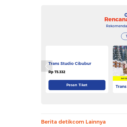
Rencan
Rekomendasi
Trans Studio Cibubur
Trans
Rp 73.332
Rp 53.
Pesan Tiket
Berita detikcom Lainnya