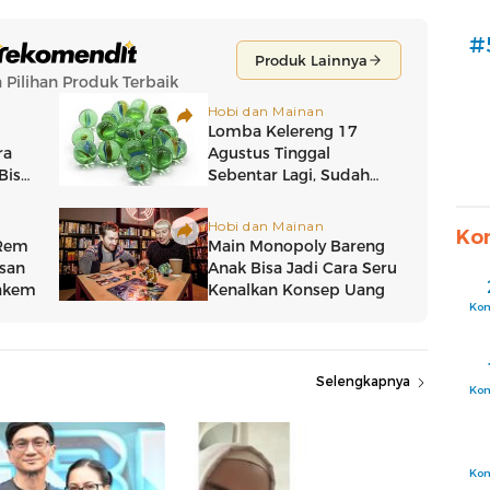
#
Ko
Ko
Selengkapnya
Ko
Ko