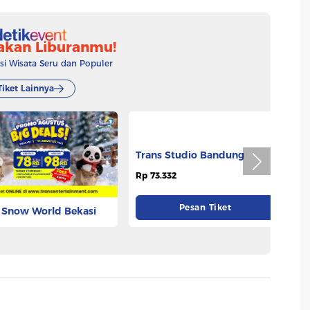
akan Liburanmu!
 Wisata Seru dan Populer
Tiket Lainnya
 Snow World Bekasi
Trans Studio Bandung
T
625
Rp 73.332
Rp
Pesan Tiket
Pesan Tiket