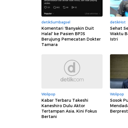
detikSumbagsel
detikHot
Komentari 'Banyakin Duit
Sehat Se
Halal' ke Pasien BPJS
Waktu Ba
Berujung Pemecatan Dokter
Istri
Tamara
Wolipop
Wolipop
Kabar Terbaru Takeshi
Sosok Pu
Kaneshiro Dulu Aktor
Mendadak
Tertampan Asia, Kini Fokus
Berprest
Bertani