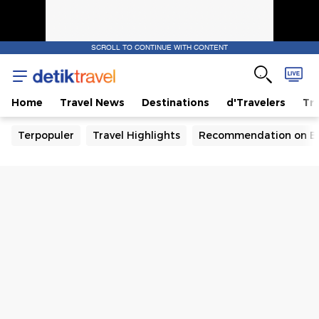
SCROLL TO CONTINUE WITH CONTENT
Home
Travel News
Destinations
d'Travelers
Tra
Terpopuler
Travel Highlights
Recommendation on B