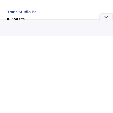
Trans Studio Bali
Rp 106.275
Pesan Tiket
SKORZ FX SUDIRMAN