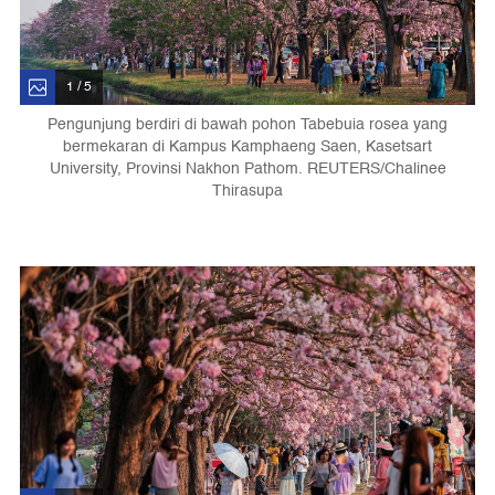
1 / 5
Pengunjung berdiri di bawah pohon Tabebuia rosea yang
bermekaran di Kampus Kamphaeng Saen, Kasetsart
University, Provinsi Nakhon Pathom. REUTERS/Chalinee
Thirasupa