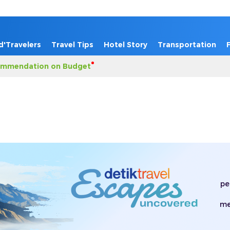
d'Travelers
Travel Tips
Hotel Story
Transportation
mmendation on Budget
pe
me