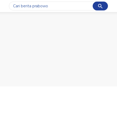
Cancel
Yang sedang ramai dicari
#1
gempa hari ini
#2
gempa
#3
prabowo
#4
iran
#5
demo
Promoted
Terakhir yang dicari
Loading...