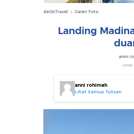
detikTravel
Galeri Foto
Landing Madina
dua
anni r
Jumat,
anni rohimah
Lihat Semua Tulisan