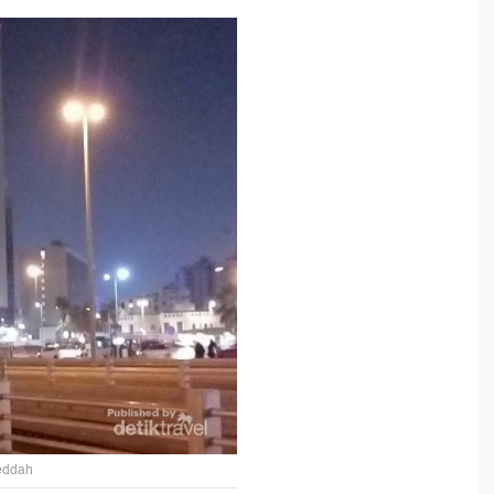
eddah