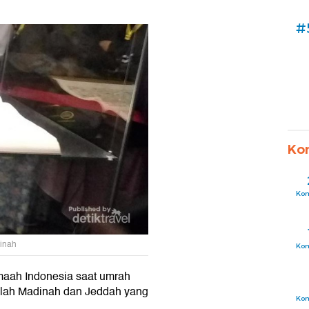
#
Ko
Ko
inah
Ko
amaah Indonesia saat umrah
dalah Madinah dan Jeddah yang
Ko