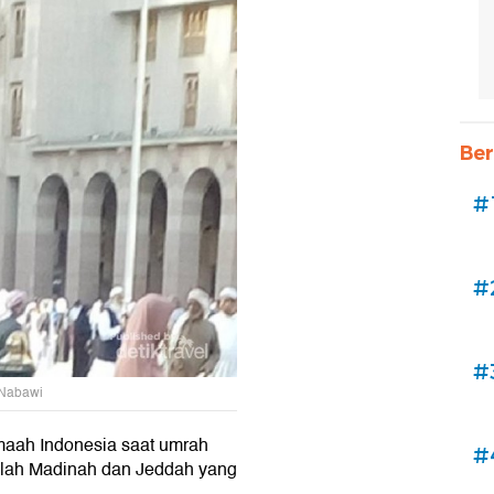
Ber
#
#
#
 Nabawi
amaah Indonesia saat umrah
#
dalah Madinah dan Jeddah yang