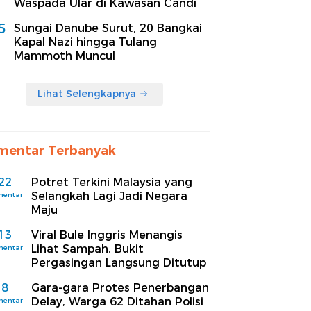
Waspada Ular di Kawasan Candi
5
Sungai Danube Surut, 20 Bangkai
Kapal Nazi hingga Tulang
Mammoth Muncul
Lihat Selengkapnya
mentar Terbanyak
22
Potret Terkini Malaysia yang
Selangkah Lagi Jadi Negara
mentar
Maju
13
Viral Bule Inggris Menangis
Lihat Sampah, Bukit
mentar
Pergasingan Langsung Ditutup
8
Gara-gara Protes Penerbangan
Delay, Warga 62 Ditahan Polisi
mentar