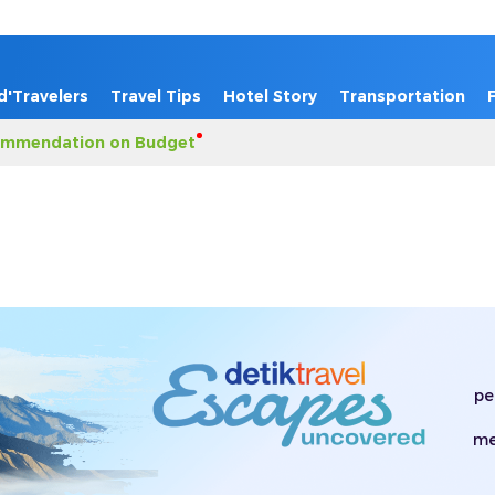
d'Travelers
Travel Tips
Hotel Story
Transportation
mmendation on Budget
pe
me