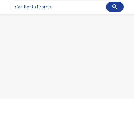
Cancel
Yang sedang ramai dicari
#1
ketik
#2
bromo
#3
streaming motogp
#4
prabowo
#5
data live draw sgp
Promoted
Terakhir yang dicari
Loading...