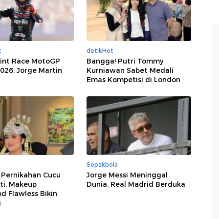
t
detikHot
rint Race MotoGP
Bangga! Putri Tommy
2026: Jorge Martin
Kurniawan Sabet Medali
Emas Kompetisi di London
Sepakbola
 Pernikahan Cucu
Jorge Messi Meninggal
i, Makeup
Dunia, Real Madrid Berduka
d Flawless Bikin
g