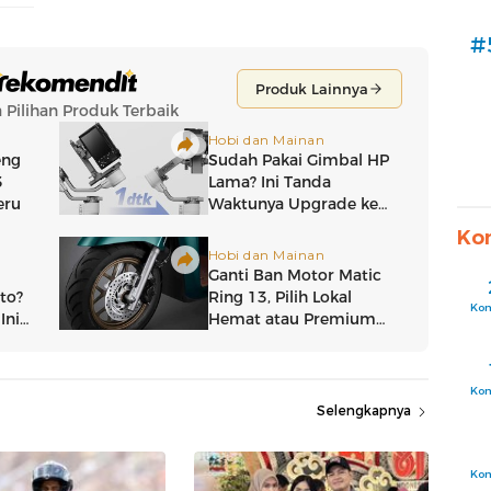
#
Ko
Ko
Ko
Selengkapnya
Ko