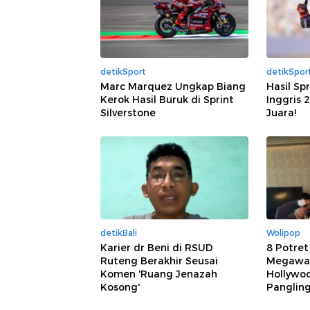
detikSport
detikSpor
Marc Marquez Ungkap Biang
Hasil Sp
Kerok Hasil Buruk di Sprint
Inggris 
Silverstone
Juara!
detikBali
Wolipop
Karier dr Beni di RSUD
8 Potret
Ruteng Berakhir Seusai
Megawat
Komen 'Ruang Jenazah
Hollywoo
Kosong'
Panglin