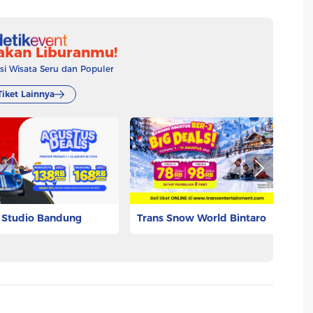
akan Liburanmu!
 Wisata Seru dan Populer
Tiket Lainnya
 Studio Bandung
Trans Snow World Bintaro
B
332
Rp 73.125
Rp
Pesan Tiket
Pesan Tiket