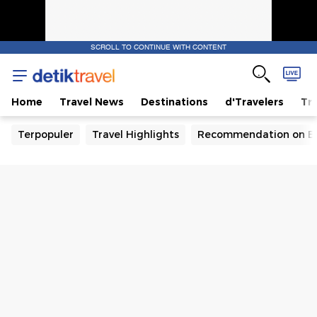
SCROLL TO CONTINUE WITH CONTENT
Home
Travel News
Destinations
d'Travelers
Tra
Terpopuler
Travel Highlights
Recommendation on B