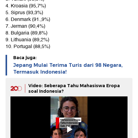
4. Kroasia (95,7%)
5. Siprus (93,3%)
6. Denmark (91.,9%)
7. Jerman (90,4%)
8. Bulgaria (89,8%)
9. Lithuania (89,2%)
10. Portugal (88,5%)
Baca juga:
Jepang Mulai Terima Turis dari 98 Negara,
Termasuk Indonesia!
Video: Seberapa Tahu Mahasiswa Eropa
soal Indonesia?