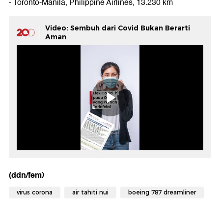
- Toronto-Manila, Philippine Airlines, 13.230 km
Video: Sembuh dari Covid Bukan Berarti
Aman
(ddn/fem)
virus corona
air tahiti nui
boeing 787 dreamliner