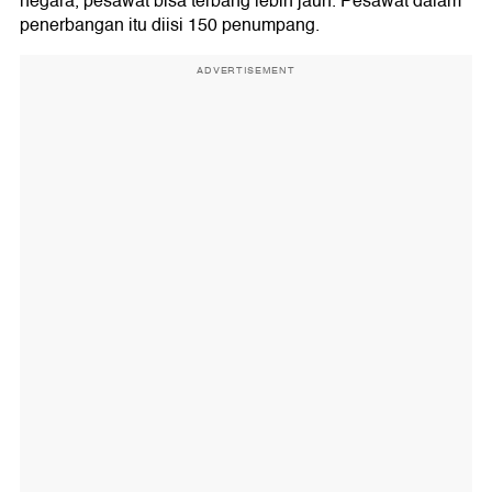
negara, pesawat bisa terbang lebih jauh. Pesawat dalam
penerbangan itu diisi 150 penumpang.
ADVERTISEMENT