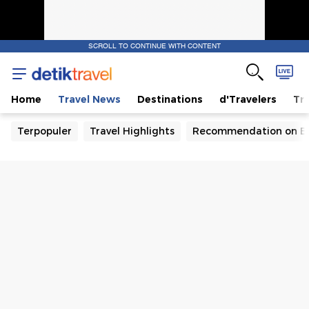
SCROLL TO CONTINUE WITH CONTENT
Home
Travel News
Destinations
d'Travelers
Tra
Terpopuler
Travel Highlights
Recommendation on B