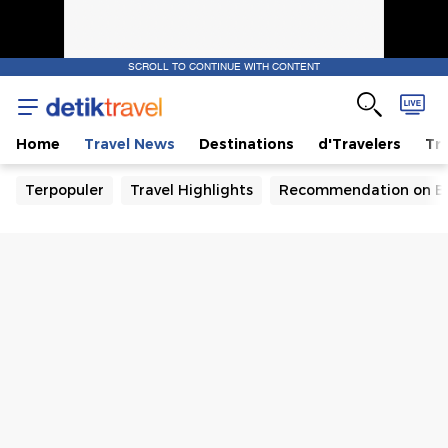
SCROLL TO CONTINUE WITH CONTENT
Home
Travel News
Destinations
d'Travelers
Tra
Terpopuler
Travel Highlights
Recommendation on B