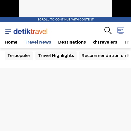
SCROLL TO CONTINUE WITH CONTENT
Home
Travel News
Destinations
d'Travelers
Tra
Terpopuler
Travel Highlights
Recommendation on B