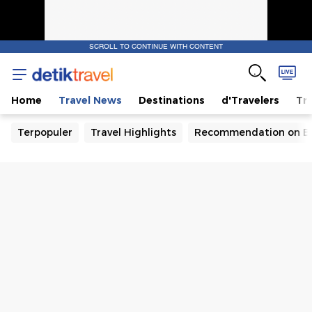
SCROLL TO CONTINUE WITH CONTENT
Home
Travel News
Destinations
d'Travelers
Tra
Terpopuler
Travel Highlights
Recommendation on B