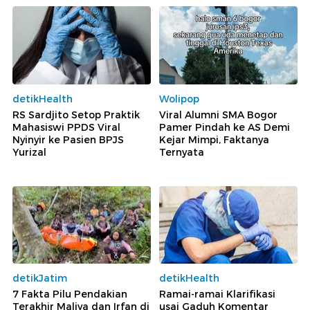
detikHealth
Wolipop
RS Sardjito Setop Praktik
Viral Alumni SMA Bogor
Mahasiswi PPDS Viral
Pamer Pindah ke AS Demi
Nyinyir ke Pasien BPJS
Kejar Mimpi, Faktanya
Yurizal
Ternyata
detikJatim
detikHealth
7 Fakta Pilu Pendakian
Ramai-ramai Klarifikasi
Terakhir Maliya dan Irfan di
usai Gaduh Komentar