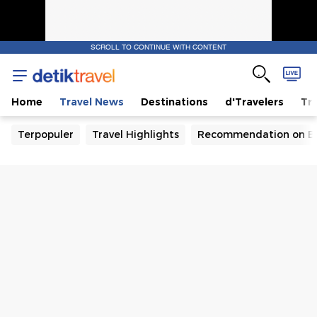
SCROLL TO CONTINUE WITH CONTENT
Home
Travel News
Destinations
d'Travelers
Tra
Terpopuler
Travel Highlights
Recommendation on B