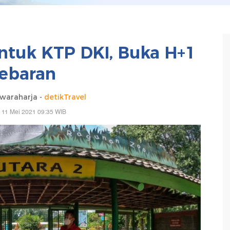
tuk KTP DKI, Buka H+1
ebaran
waraharja -
detikTravel
, 11 Mei 2021 09:35 WIB