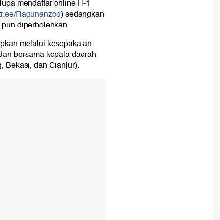
upa mendaftar online H-1
nktr.ee/Ragunanzoo
) sedangkan
l pun diperbolehkan.
tapkan melalui kesepakatan
edan bersama kepala daerah
 Bekasi, dan Cianjur).
T