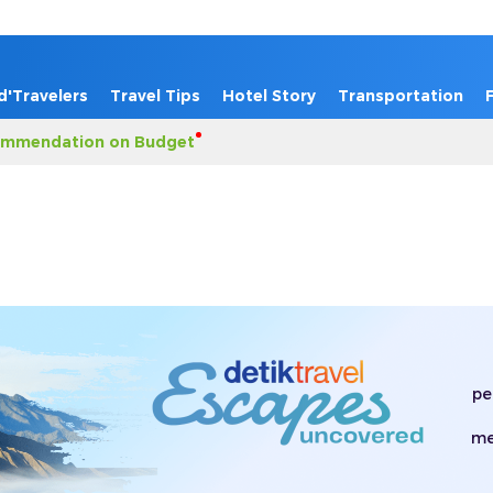
d'Travelers
Travel Tips
Hotel Story
Transportation
mmendation on Budget
pe
me