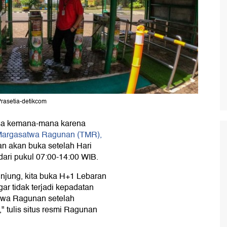
rasetia-detikcom
isa kemana-mana karena
argasatwa Ragunan (TMR),
n akan buka setelah Hari
dari pukul 07:00-14:00 WIB.
njung, kita buka H+1 Lebaran
ar tidak terjadi kepadatan
twa Ragunan setelah
 tulis situs resmi Ragunan