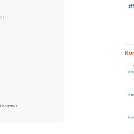
#
Ko
Ko
Ko
H CONTENT
Ko