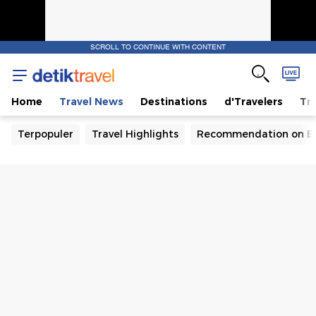
SCROLL TO CONTINUE WITH CONTENT
Home
Travel News
Destinations
d'Travelers
Tra
Terpopuler
Travel Highlights
Recommendation on B