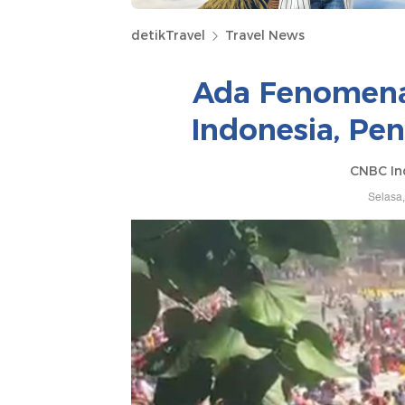
detikTravel
Travel News
Ada Fenomena 
Indonesia, Pe
CNBC In
Selasa,