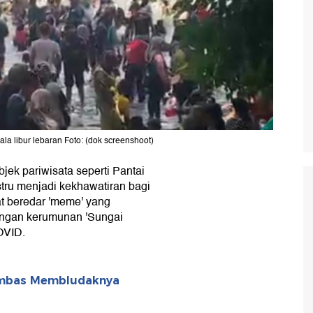
la libur lebaran Foto: (dok screenshoot)
ek pariwisata seperti Pantai
stru menjadi kekhawatiran bagi
at beredar 'meme' yang
engan kerumunan 'Sungai
OVID.
Imbas Membludaknya