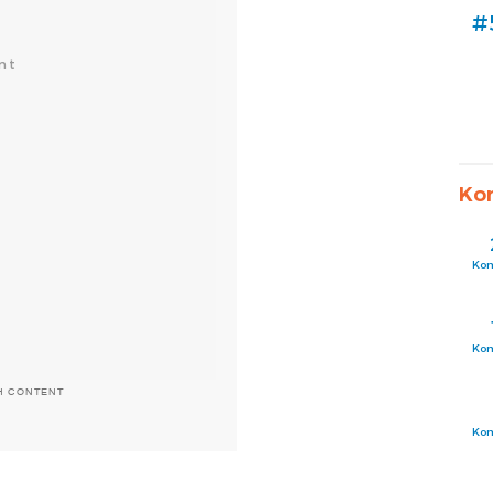
#
Ko
Ko
Ko
H CONTENT
Ko