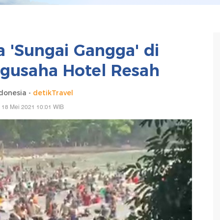
'Sungai Gangga' di
ngusaha Hotel Resah
donesia -
detikTravel
 18 Mei 2021 10:01 WIB