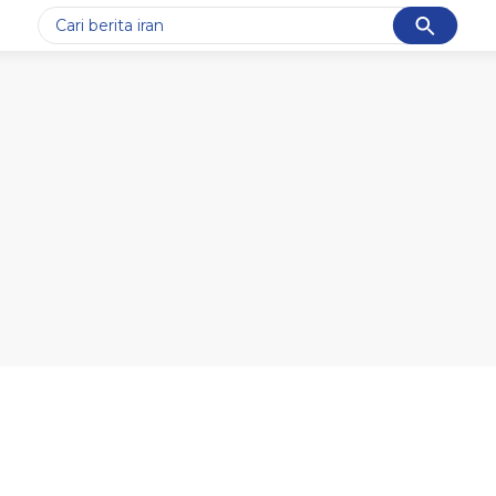
Cancel
Yang sedang ramai dicari
#1
gempa hari ini
#2
demo
#3
gempa
#4
iran
#5
prabowo
Promoted
Terakhir yang dicari
Loading...