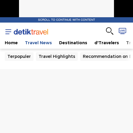
SCROLL TO CONTINUE WITH CONTENT
Home
Travel News
Destinations
d'Travelers
Tra
Terpopuler
Travel Highlights
Recommendation on B