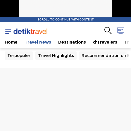
SCROLL TO CONTINUE WITH CONTENT
Home
Travel News
Destinations
d'Travelers
Tra
Terpopuler
Travel Highlights
Recommendation on B