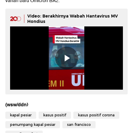
varian baru Omicron BA2.
Video: Berakhirnya Wabah Hantavirus MV
Hondius
(wsw/ddn)
kapal pesiar
kasus positif
kasus positif corona
penumpang kapal pesiar
san francisco