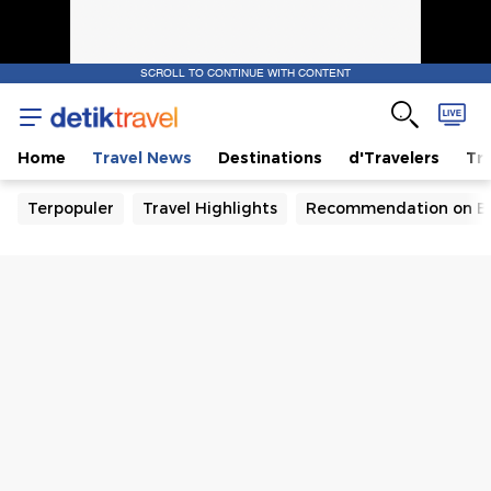
SCROLL TO CONTINUE WITH CONTENT
Home
Travel News
Destinations
d'Travelers
Tra
Terpopuler
Travel Highlights
Recommendation on B