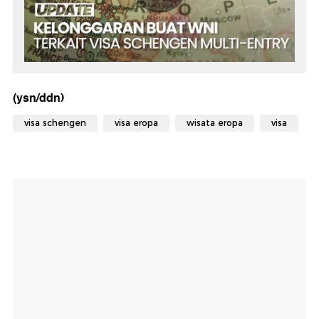
(ysn/ddn)
visa schengen
visa eropa
wisata eropa
visa