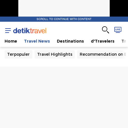
SCROLL TO CONTINUE WITH CONTENT
Home
Travel News
Destinations
d'Travelers
Tra
Terpopuler
Travel Highlights
Recommendation on B