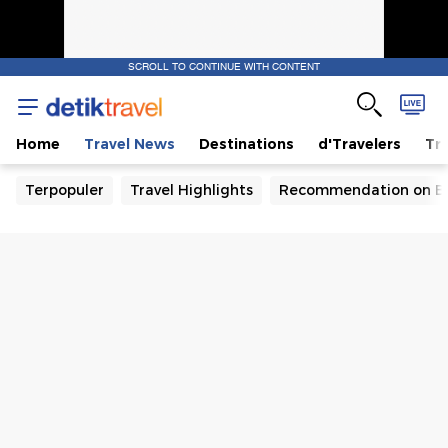
SCROLL TO CONTINUE WITH CONTENT
Home
Travel News
Destinations
d'Travelers
Tra
Terpopuler
Travel Highlights
Recommendation on B