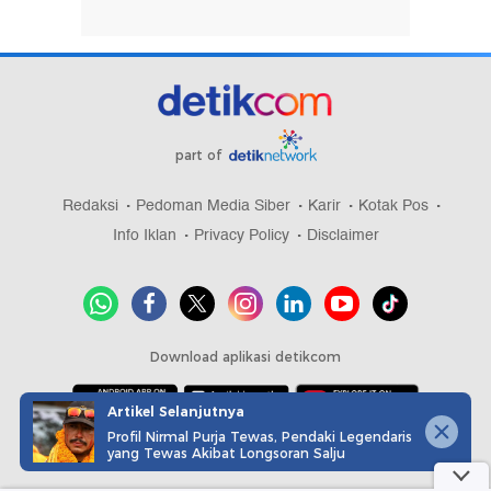
part of
Redaksi
Pedoman Media Siber
Karir
Kotak Pos
Info Iklan
Privacy Policy
Disclaimer
Download aplikasi detikcom
Artikel Selanjutnya
Profil Nirmal Purja Tewas, Pendaki Legendaris
Copyright @ 2026 detikcom, All right reserved
yang Tewas Akibat Longsoran Salju