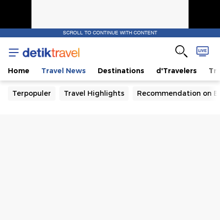
SCROLL TO CONTINUE WITH CONTENT
Home
Travel News
Destinations
d'Travelers
Tra
Terpopuler
Travel Highlights
Recommendation on B