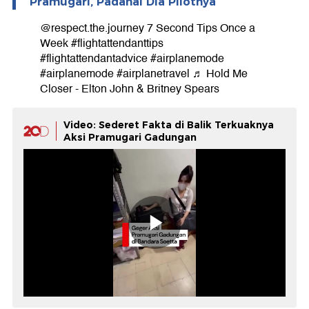
Pramugari, Padahal Dia Pilotnya
@respect.the.journey
7 Second Tips Once a
Week
#flightattendanttips
#flightattendantadvice
#airplanemode
#airplanemode
#airplanetravel
♬ Hold Me
Closer - Elton John & Britney Spears
Video: Sederet Fakta di Balik Terkuaknya
Aksi Pramugari Gadungan