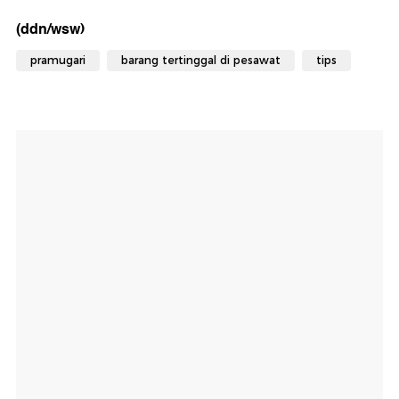
(ddn/wsw)
pramugari
barang tertinggal di pesawat
tips