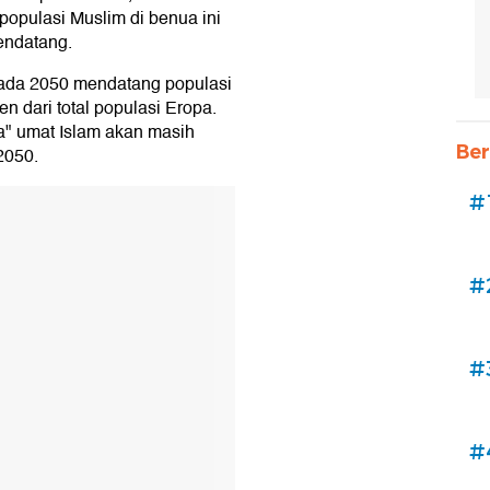
pulasi Muslim di benua ini
endatang.
pada 2050 mendatang populasi
n dari total populasi Eropa.
ya" umat Islam akan masih
Ber
2050.
#
#
#
#