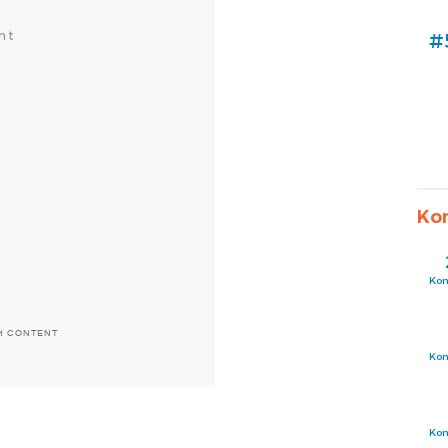
#
Ko
Ko
H CONTENT
Ko
Ko