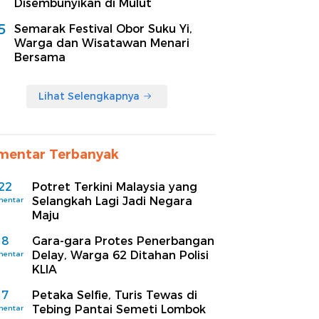
Disembunyikan di Mulut
5
Semarak Festival Obor Suku Yi,
Warga dan Wisatawan Menari
Bersama
Lihat Selengkapnya
mentar Terbanyak
22
Potret Terkini Malaysia yang
Selangkah Lagi Jadi Negara
mentar
Maju
8
Gara-gara Protes Penerbangan
Delay, Warga 62 Ditahan Polisi
mentar
KLIA
7
Petaka Selfie, Turis Tewas di
Tebing Pantai Semeti Lombok
mentar