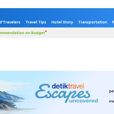
d'Travelers
Travel Tips
Hotel Story
Transportation
mmendation on Budget
pe
me