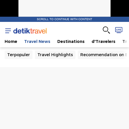
SCROLL TO CONTINUE WITH CONTENT
Home
Travel News
Destinations
d'Travelers
Tra
Terpopuler
Travel Highlights
Recommendation on B