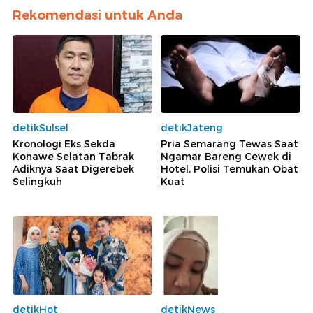
Rekomendasi untuk Anda
detikSulsel
detikJateng
Kronologi Eks Sekda
Pria Semarang Tewas Saat
Konawe Selatan Tabrak
Ngamar Bareng Cewek di
Adiknya Saat Digerebek
Hotel, Polisi Temukan Obat
Selingkuh
Kuat
detikHot
detikNews