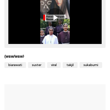
(wsw/wsw)
biarawati
suster
viral
takjil
sukabumi