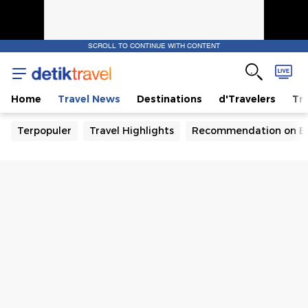
SCROLL TO CONTINUE WITH CONTENT
Home
Travel News
Destinations
d'Travelers
Tra
Terpopuler
Travel Highlights
Recommendation on B