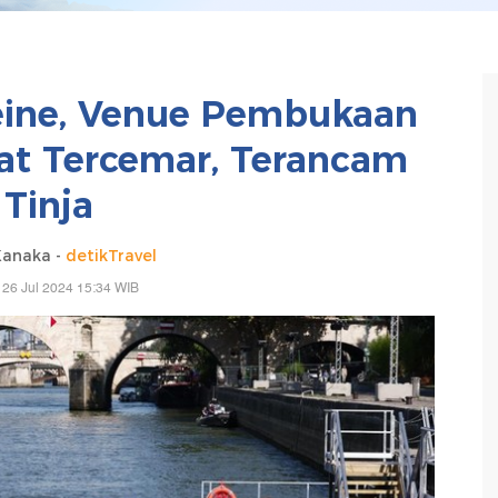
eine, Venue Pembukaan
t Tercemar, Terancam
Tinja
anaka -
detikTravel
 26 Jul 2024 15:34 WIB