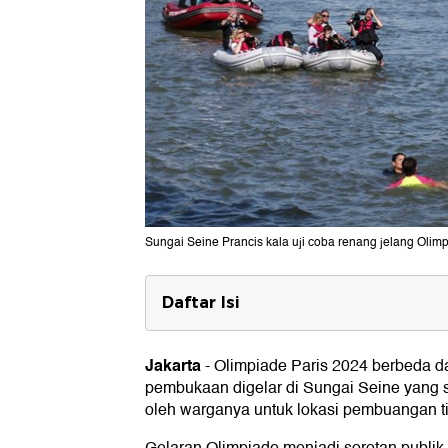
Sungai Seine Prancis kala uji coba renang jelang Olim
Daftar Isi
Berikut 7 fakta Sungai Seine
1. Sungai Terpanjang kedua d Prancis
Jakarta
-
Olimpiade Paris 2024 berbeda dar
2. Sungai Utama di Paris
pembukaan digelar di Sungai Seine yang 
4. Penyokong Ekonomi
oleh warganya untuk lokasi pembuangan ti
5. Sangat Tercemar
6. Bersih-bersih Sungai sampai Rp 27 T