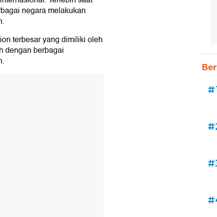
nternasional. Terlebih saat
erbagai negara melakukan
n.
on terbesar yang dimiliki oleh
h dengan berbagai
n.
Ber
#
#
#
#