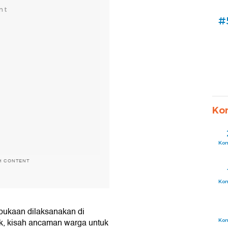
#
Ko
Ko
H CONTENT
Ko
mbukaan dilaksanakan di
uk, kisah ancaman warga untuk
Ko