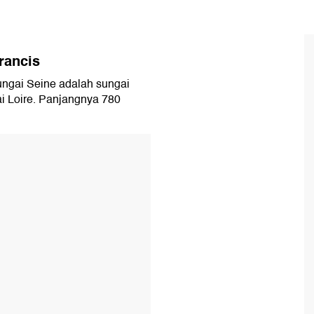
rancis
ungai Seine adalah sungai
ai Loire. Panjangnya 780
T