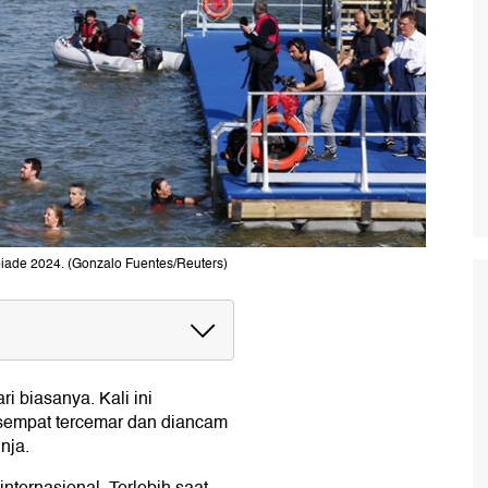
piade 2024. (Gonzalo Fuentes/Reuters)
i biasanya. Kali ini
sempat tercemar dan diancam
nja.
riliun