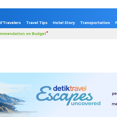
d'Travelers
Travel Tips
Hotel Story
Transportation
mmendation on Budget
pe
me