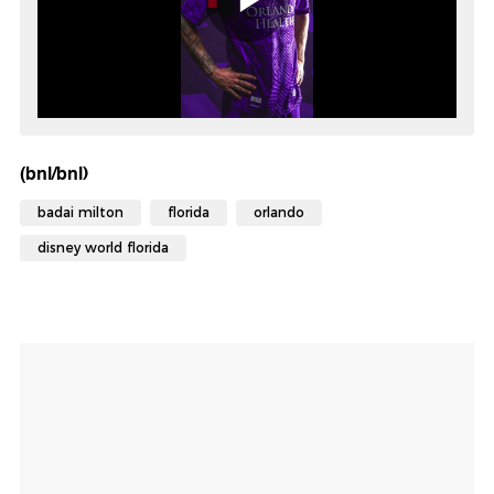
(bnl/bnl)
badai milton
florida
orlando
disney world florida