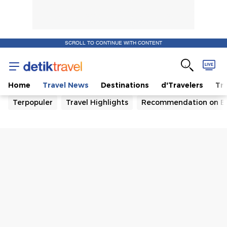
SCROLL TO CONTINUE WITH CONTENT
Home
Travel News
Destinations
d'Travelers
Tra
Terpopuler
Travel Highlights
Recommendation on B