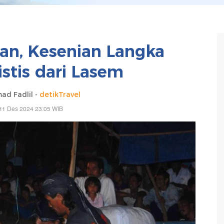
an, Kesenian Langka
stis dari Lasem
d Fadlil -
detikTravel
11 Des 2024 23:05 WIB