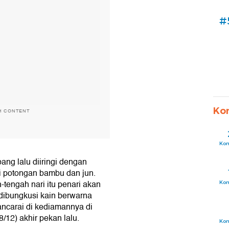
#
Ko
H CONTENT
Ko
ang lalu diiringi dengan
ri potongan bambu dan jun.
-tengah nari itu penari akan
Ko
ibungkusi kain berwarna
wancarai di kediamannya di
12) akhir pekan lalu.
Ko