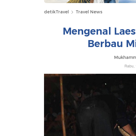
detikTravel
Travel News
Mengenal Laes
Berbau Mi
Mukhamma
Rabu, 