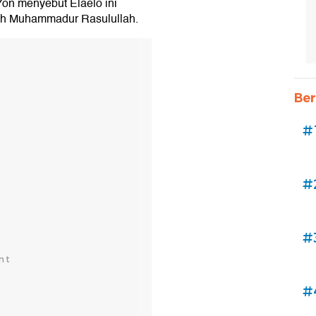
 Yon menyebut Elaelo ini
llah Muhammadur Rasulullah.
Ber
#
#
#
#