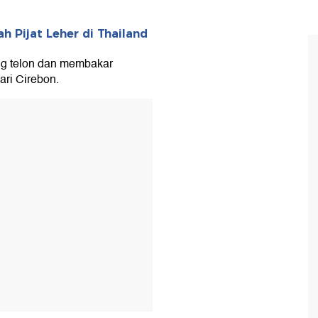
h Pijat Leher di Thailand
ng telon dan membakar
ari Cirebon.
T