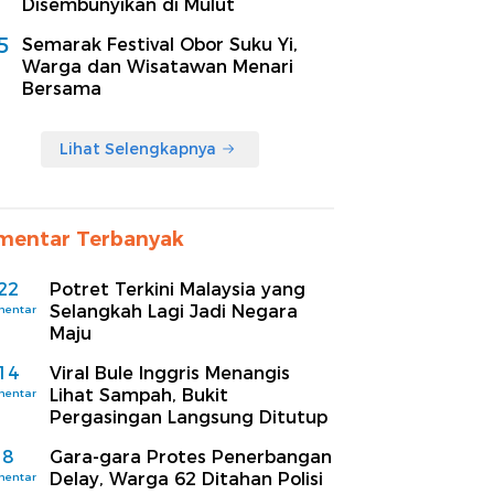
Disembunyikan di Mulut
5
Semarak Festival Obor Suku Yi,
Warga dan Wisatawan Menari
Bersama
Lihat Selengkapnya
mentar Terbanyak
22
Potret Terkini Malaysia yang
Selangkah Lagi Jadi Negara
mentar
Maju
14
Viral Bule Inggris Menangis
Lihat Sampah, Bukit
mentar
Pergasingan Langsung Ditutup
8
Gara-gara Protes Penerbangan
Delay, Warga 62 Ditahan Polisi
mentar