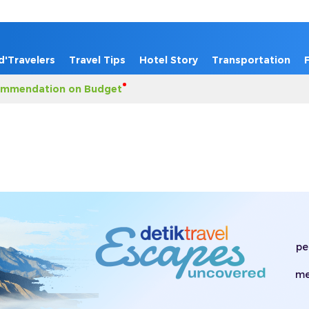
d'Travelers
Travel Tips
Hotel Story
Transportation
mmendation on Budget
pe
me