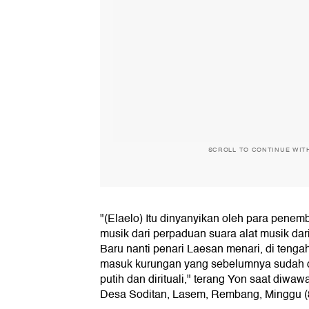
SCROLL TO CONTINUE WIT
"(Elaelo) Itu dinyanyikan oleh para penemb
musik dari perpaduan suara alat musik da
Baru nanti penari Laesan menari, di tengah
masuk kurungan yang sebelumnya sudah d
putih dan dirituali," terang Yon saat diwa
Desa Soditan, Lasem, Rembang, Minggu (8/