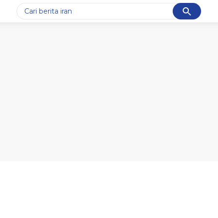
Cancel
Yang sedang ramai dicari
#1
data live draw sgp
#2
piala presiden 2026
#3
prabowo
#4
iran
#5
gempa hari ini
Promoted
Terakhir yang dicari
Loading...