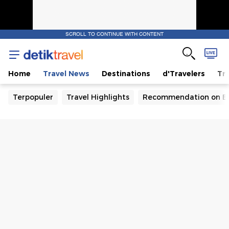
SCROLL TO CONTINUE WITH CONTENT
Home
Travel News
Destinations
d'Travelers
Tra
Terpopuler
Travel Highlights
Recommendation on B