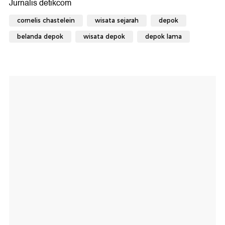
cornelis chastelein
wisata sejarah
depok
belanda depok
wisata depok
depok lama