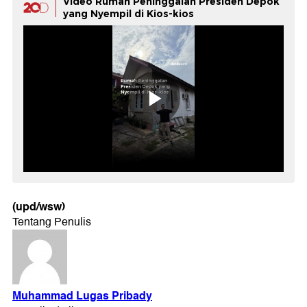
Video Rumah Peninggalan Presiden Depok
yang Nyempil di Kios-kios
(upd/wsw)