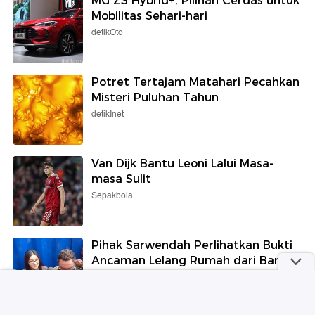
MG ZS Hybrid+, Pilihan Cerdas untuk
Mobilitas Sehari-hari
detikOto
Potret Tertajam Matahari Pecahkan
Misteri Puluhan Tahun
detikInet
Van Dijk Bantu Leoni Lalui Masa-
masa Sulit
Sepakbola
Pihak Sarwendah Perlihatkan Bukti
Ancaman Lelang Rumah dari Bank
detikHot