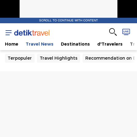
SCROLL TO CONTINUE WITH CONTENT
Home
Travel News
Destinations
d'Travelers
Tra
Terpopuler
Travel Highlights
Recommendation on B