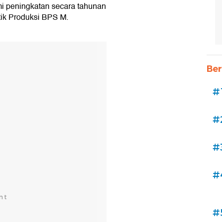
 peningkatan secara tahunan
tik Produksi BPS M.
Ber
#
#
#
#
#