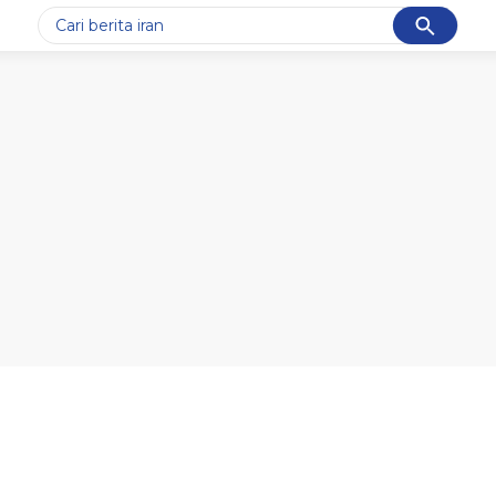
Cancel
Yang sedang ramai dicari
#1
gempa hari ini
#2
gempa
#3
iran
#4
demo
#5
prabowo
Promoted
Terakhir yang dicari
Loading...