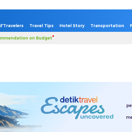
d'Travelers
Travel Tips
Hotel Story
Transportation
mmendation on Budget
pe
me