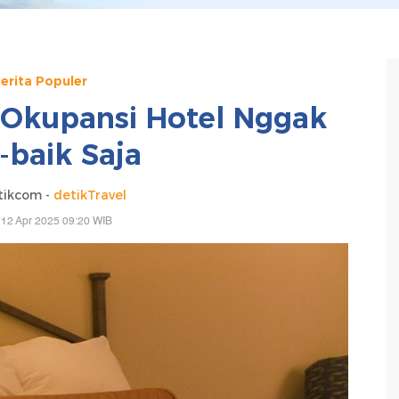
erita Populer
 Okupansi Hotel Nggak
-baik Saja
tikcom -
detikTravel
 12 Apr 2025 09:20 WIB