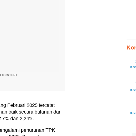
Ko
Ko
H CONTENT
Ko
ang Februari 2025 tercatat
nan baik secara bulanan dan
Ko
,17% dan 2,24%.
 mengalami penurunan TPK