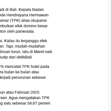
adi di Bali. Kepala Badan
s Gede Hendrayana Hermawan
amar (TPK) alias okupansi
imbulkan efek domino besar.
ori oleh pariwisata.
. Kalau itu terganggu efek
aan. Tapi, mudah-mudahan
ruari turun, lalu di Maret naik
utip dari detikBali.
BPS mencatat TPK hotel pada
ra bulan ke bulan atau
terjadi penurunan sebesar
hun atau Februari 2025
persen. Agus mengatakan TPK
tang satu sebesar 58,67 persen.