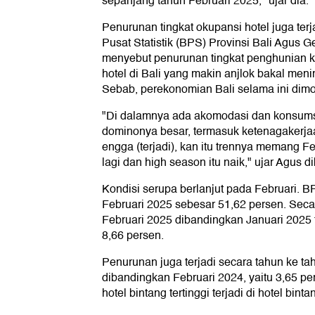
sepanjang tahun Februari 2025," ujar dia.
Penurunan tingkat okupansi hotel juga terj
Pusat Statistik (BPS) Provinsi Bali Agu
menyebut penurunan tingkat penghunian k
hotel di Bali yang makin anjlok bakal men
Sebab, perekonomian Bali selama ini dimot
"Di dalamnya ada akomodasi dan konsumsi
dominonya besar, termasuk ketenagakerj
engga (terjadi), kan itu trennya memang Feb
lagi dan high season itu naik," ujar Agus dik
Kondisi serupa berlanjut pada Februari. 
Februari 2025 sebesar 51,62 persen. Seca
Februari 2025 dibandingkan Januari 2025 
8,66 persen.
Penurunan juga terjadi secara tahun ke ta
dibandingkan Februari 2024, yaitu 3,65 
hotel bintang tertinggi terjadi di hotel bin