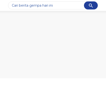
Cancel
Yang sedang ramai dicari
#1
data live draw sgp
#2
iran
#3
senjata
#4
prabowo
#5
gempa hari ini
Promoted
Terakhir yang dicari
Loading...