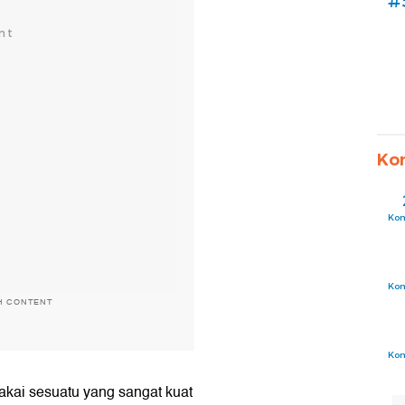
#
Ko
Ko
Ko
H CONTENT
Ko
akai sesuatu yang sangat kuat