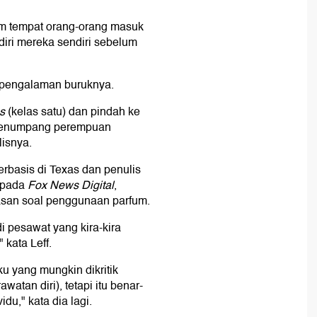
um tempat orang-orang masuk
ri mereka sendiri sebelum
 pengalaman buruknya.
ss
(kelas satu) dan pindah ke
 penumpang perempuan
isnya.
berbasis di Texas dan penulis
pada
Fox News Digital
,
san soal penggunaan parfum.
i pesawat yang kira-kira
kata Leff.
ku yang mungkin dikritik
atan diri), tetapi itu benar-
du," kata dia lagi.