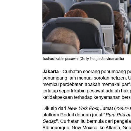
Ilustrasi kabin pesawat (Getty Images/enviromantic)
Jakarta
-
Curhatan seorang penumpang pe
penumpang lain menuai sorotan netizen. 
memicu perdebatan apakah memakai parf
tertutup seperti kabin pesawat adalah hak p
ketidakpekaan terhadap kenyamanan ber
Dikutip dari
New York Post,
Jumat (23/5/20
platform Reddit dengan judul "
Para Pria d
Sedap
". Curhatan itu bermula dari pengal
Albuquerque, New Mexico, ke Atlanta, Geo