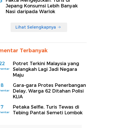
5
Fakta Mengejutkan: Turis di
Jepang Konsumsi Lebih Banyak
Nasi daripada Warlok
Lihat Selengkapnya
mentar Terbanyak
22
Potret Terkini Malaysia yang
Selangkah Lagi Jadi Negara
mentar
Maju
8
Gara-gara Protes Penerbangan
Delay, Warga 62 Ditahan Polisi
mentar
KLIA
7
Petaka Selfie, Turis Tewas di
Tebing Pantai Semeti Lombok
mentar