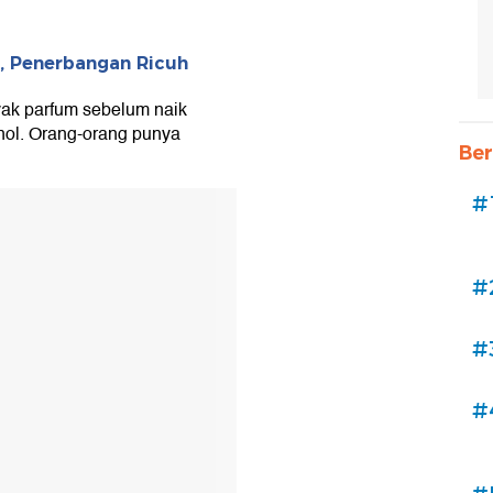
s, Penerbangan Ricuh
yak parfum sebelum naik
nol. Orang-orang punya
Ber
#
#
#
#