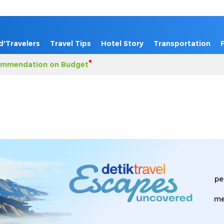
d'Travelers
Travel Tips
Hotel Story
Transportation
mmendation on Budget
pe
me