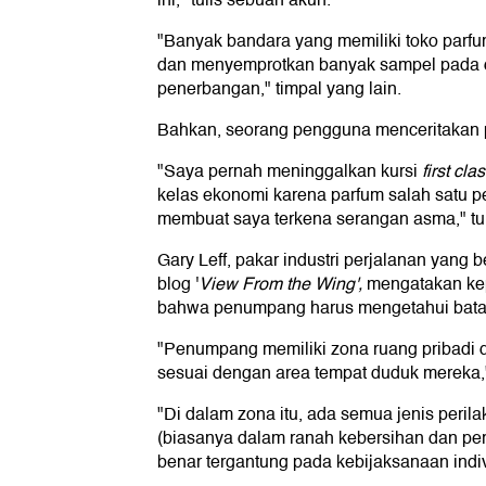
ini," tulis sebuah akun.
"Banyak bandara yang memiliki toko parf
dan menyemprotkan banyak sampel pada di
penerbangan," timpal yang lain.
Bahkan, seorang pengguna menceritakan
"Saya pernah meninggalkan kursi
first cla
kelas ekonomi karena parfum salah satu
membuat saya terkena serangan asma," tul
Gary Leff, pakar industri perjalanan yang 
blog '
View From the Wing',
mengatakan ke
bahwa penumpang harus mengetahui bata
"Penumpang memiliki zona ruang pribadi d
sesuai dengan area tempat duduk mereka," 
"Di dalam zona itu, ada semua jenis perila
(biasanya dalam ranah kebersihan dan peraw
benar tergantung pada kebijaksanaan indivi