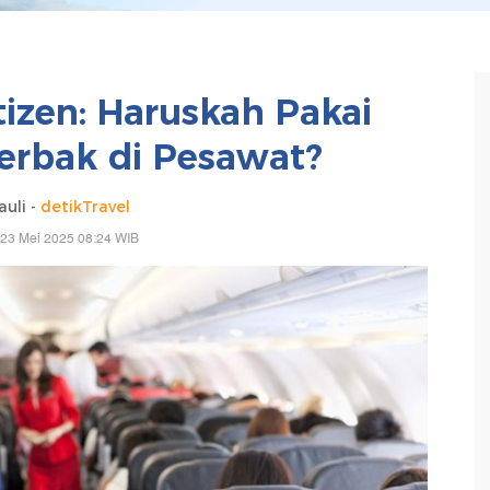
izen: Haruskah Pakai
rbak di Pesawat?
uli -
detikTravel
 23 Mei 2025 08:24 WIB