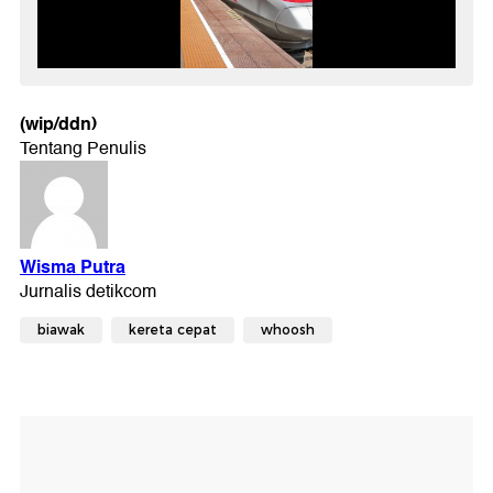
(wip/ddn)
biawak
kereta cepat
whoosh