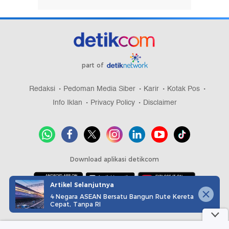
part of
Redaksi
Pedoman Media Siber
Karir
Kotak Pos
Info Iklan
Privacy Policy
Disclaimer
Download aplikasi detikcom
Artikel Selanjutnya
4 Negara ASEAN Bersatu Bangun Rute Kereta
Copyright @ 2026 detikcom, All right reserved
Cepat, Tanpa RI