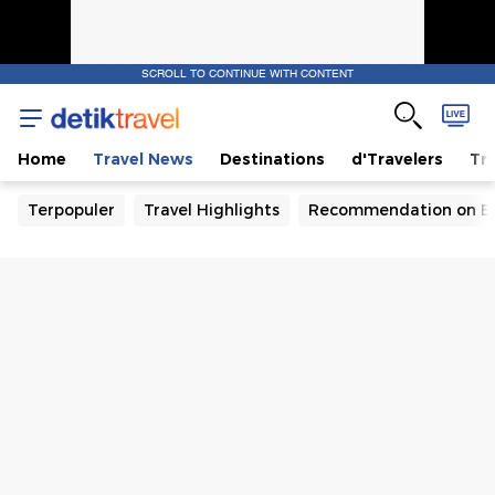
SCROLL TO CONTINUE WITH CONTENT
Home
Travel News
Destinations
d'Travelers
Tra
Terpopuler
Travel Highlights
Recommendation on B