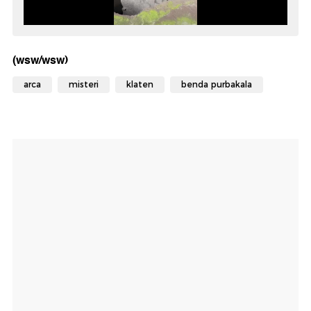
(wsw/wsw)
arca
misteri
klaten
benda purbakala