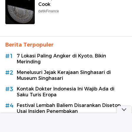
Cook
detikFinance
Berita Terpopuler
#1
7 Lokasi Paling Angker di Kyoto, Bikin
Merinding
#2
Menelusuri Jejak Kerajaan Singhasari di
Museum Singhasari
#3
Kontak Dokter Indonesia Ini Wajib Ada di
Saku Turis Eropa
#4
Festival Lembah Baliem Disarankan Disetop
Usai Insiden Penembakan
#5
Pakar Bisa Ular: Turis Asing Lebih Siap Hadapi
Gigitan Ular daripada Wisatawan Lokal