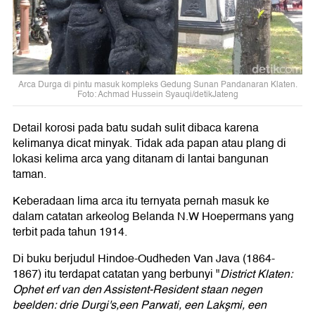
Arca Durga di pintu masuk kompleks Gedung Sunan Pandanaran Klaten.
Foto: Achmad Hussein Syauqi/detikJateng
Detail korosi pada batu sudah sulit dibaca karena
kelimanya dicat minyak. Tidak ada papan atau plang di
lokasi kelima arca yang ditanam di lantai bangunan
taman.
Keberadaan lima arca itu ternyata pernah masuk ke
dalam catatan arkeolog Belanda N.W Hoepermans yang
terbit pada tahun 1914.
Di buku berjudul Hindoe-Oudheden Van Java (1864-
1867) itu terdapat catatan yang berbunyi "
District Klaten:
Ophet erf van den Assistent-Resident staan negen
beelden: drie Durgi's,een Parwati, een Lakşmi, een