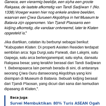
Ganeca, een vierarmig beeldje, een siyha een groote
Rakşasa, de laatste afkomstig van Tandi Sadjiwan 1 (No.
1338).Vroeger waren hier nog enkele andere beelden,
waarvan een Çiwa Gurueen Akşobhya in het Museum te
Batavia zijn opgenomen. Van Tjandi Plaosanis een
kidjing afkomstig, die vandaar ontvreemd, later te Klaten
opgesteld is
,"
Jika diartikan, catatan itu berbunyi sebagai berikut:
"Kabupaten Klaten: Di properti Asisten Residen terdapat
sembilan arca: tiga Durgi,satu Parwati, dan Lakşmi, satu
Gapega, satu arca berlenganempat, satu siyha, dansatu
Rakşasa besar, yang terakhir berasal dari Tandi Sadjiwan
1. Beberapaarca lain pernah berada di sini, di antaranya
seorang Çiwa Guru danseorang Akşobhya yang kini
disimpan di Museum di Batavia. Sebuah kidjing berasal
dari Tjandi Plaosan, yang dicuri dari sana dan kemudian
dipasang di Klaten,".
Baca juga:
Survei Membuktikan: 80% Turis ASEAN Ogah