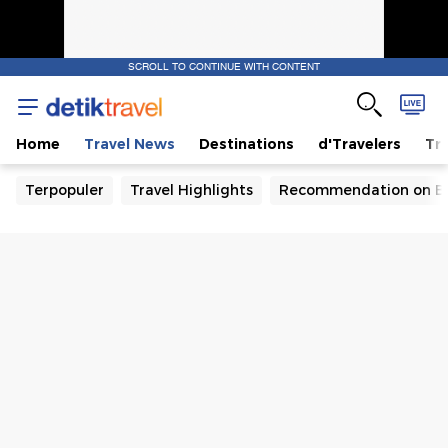
SCROLL TO CONTINUE WITH CONTENT
Home
Travel News
Destinations
d'Travelers
Tra
Terpopuler
Travel Highlights
Recommendation on B