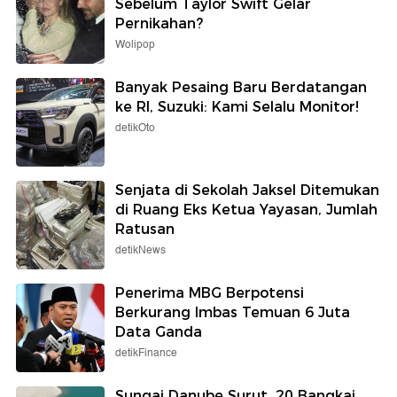
Sebelum Taylor Swift Gelar
Pernikahan?
Wolipop
Banyak Pesaing Baru Berdatangan
ke RI, Suzuki: Kami Selalu Monitor!
detikOto
Senjata di Sekolah Jaksel Ditemukan
di Ruang Eks Ketua Yayasan, Jumlah
Ratusan
detikNews
Penerima MBG Berpotensi
Berkurang Imbas Temuan 6 Juta
Data Ganda
detikFinance
Sungai Danube Surut, 20 Bangkai