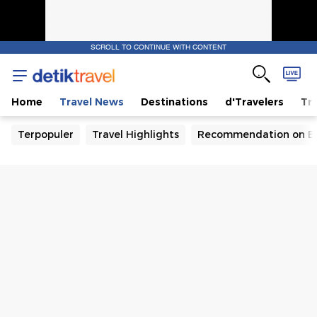
SCROLL TO CONTINUE WITH CONTENT
Home
Travel News
Destinations
d'Travelers
Tra
Terpopuler
Travel Highlights
Recommendation on B