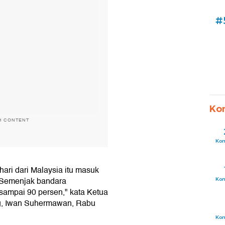
#
Ko
H CONTENT
Ko
ari dari Malaysia itu masuk
. Semenjak bandara
Ko
 sampai 90 persen," kata Ketua
, Iwan Suhermawan, Rabu
Ko