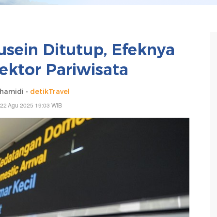
usein Ditutup, Efeknya
Sektor Pariwisata
lhamidi -
detikTravel
 22 Agu 2025 19:03 WIB