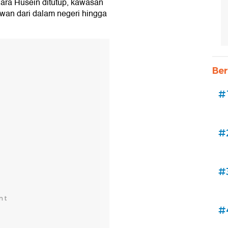
ara Husein ditutup, kawasan
awan dari dalam negeri hingga
Ber
#
#
#
#