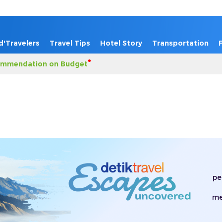
d'Travelers
Travel Tips
Hotel Story
Transportation
mmendation on Budget
pe
me