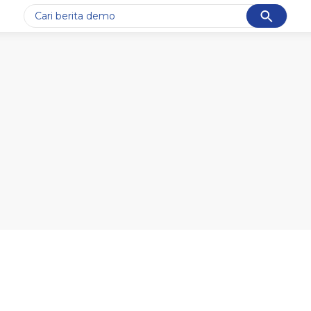
Cancel
Yang sedang ramai dicari
#1
piala presiden 2026
#2
prabowo
#3
gempa hari ini
#4
demo
#5
iran
Promoted
Terakhir yang dicari
Loading...